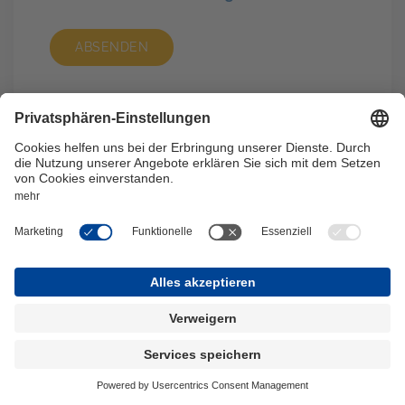
ABSENDEN
Wo wir sind
Belgradstraße 59
80796
München
+49 89 321998 0
muc@wigeogis.com
Hansalgasse 3
1030
Wien
+43 1 7151987 0