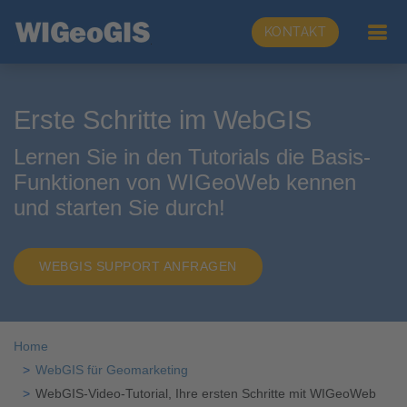
KONTAKT
Erste Schritte im WebGIS
Lernen Sie in den Tutorials die Basis-
Funktionen von WIGeoWeb kennen
und starten Sie durch!
WEBGIS SUPPORT ANFRAGEN
Home
WebGIS für Geomarketing
WebGIS-Video-Tutorial, Ihre ersten Schritte mit WIGeoWeb