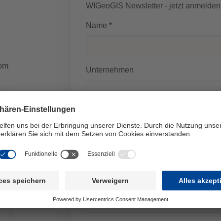
WIGeoGIS Newsletter - jetzt anmelden
Name *
vom
Unternehmen
E-Mail-Adresse *
Ihre Nachricht