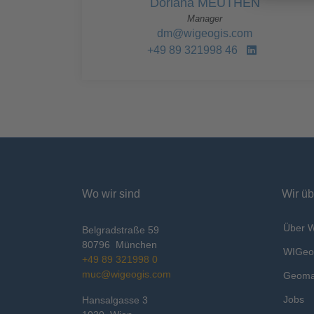
Doriana MEUTHEN
Manager
dm@wigeogis.com
+49 89 321998 46
Wo wir sind
Wir üb
Über 
Belgradstraße 59
80796
München
WIGeo
+49 89 321998 0
muc@wigeogis.com
Geoma
Jobs
Hansalgasse 3