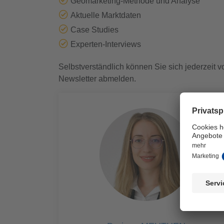
Geomarketing-Methode und Analyse
Aktuelle Marktdaten
Case Studies
Experten-Interviews
Selbstverständlich können Sie sich jederzeit 
Newsletter abmelden.