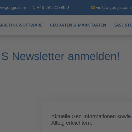
wigeogis.com
+49 89 321998 0
vie@wigeogis.com
RKETING-SOFTWARE
GEODATEN & MARKTDATEN
CASE ST
S Newsletter anmelden!
Aktuelle Geo-Informationen sowie T
Alltag erleichtern.