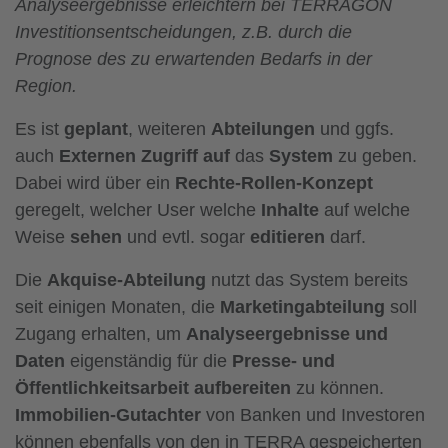
Analyseergebnisse erleichtern bei TERRAGON
Investitionsentscheidungen, z.B. durch die
Prognose des zu erwartenden Bedarfs in der
Region.
Es ist
geplant
, weiteren
Abteilungen
und ggfs.
auch
Externen Zugriff
auf
das
System
zu geben.
Dabei wird über ein
Rechte-Rollen-Konzept
geregelt, welcher User welche
Inhalte
auf welche
Weise
sehen
und evtl. sogar
editieren
darf.
Die
Akquise-Abteilung
nutzt das System bereits
seit einigen Monaten, die
Marketingabteilung
soll
Zugang erhalten, um
Analyseergebnisse und
Daten
eigenständig für die
Presse- und
Öffentlichkeitsarbeit aufbereiten
zu können.
Immobilien-Gutachter
von Banken und Investoren
können ebenfalls von den in TERRA gespeicherten