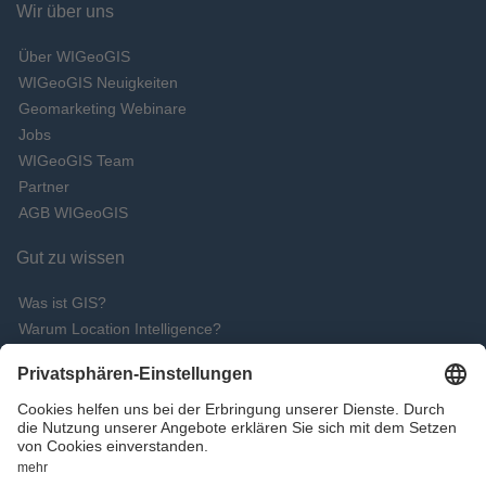
Wir über uns
Über WIGeoGIS
WIGeoGIS Neuigkeiten
Geomarketing Webinare
Jobs
WIGeoGIS Team
Partner
AGB WIGeoGIS
Gut zu wissen
Was ist GIS?
Warum Location Intelligence?
Warum Cloud-GIS?
Was spricht für QGIS?
Live Demo vereinbaren
WIGeoGIS