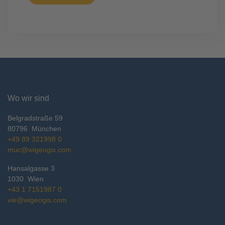
Wo wir sind
Belgradstraße 59
80796
München
+49 89 321998 0
muc@wigeogis.com
Hansalgasse 3
1030
Wien
+43 1 7151987 0
vie@wigeogis.com